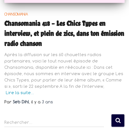
CHANSOMANIA
Chansomania 418 – Les Chics Types en
interview, et plein de zics, dans ton émission
radio chanson
Après la diffusion sur les 60 chouettes radios
partenaires, voici le tout nouvel épisode de
Chansomania, disponible en réécoute ici : Dans cet
épisode, nous sommes en interview avec le groupe Les
Chics Types, pour parler de leur 6ème album, « Comme
si », sorti le 22 septembre.A la fin de l’interview,
Lire la suite…
Par
Seb Dihl
, il y a
3 ans
R
Rechercher…
e