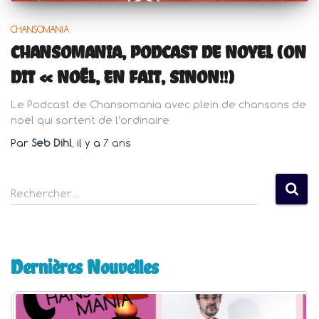
CHANSOMANIA
CHANSOMANIA, PODCAST DE NOYEL (ON
DIT « NOËL, EN FAIT, SINON!!)
Le Podcast de Chansomania avec plein de chansons de
noël qui sortent de l’ordinaire
Par
Seb Dihl
, il y a
7 ans
R
Rechercher…
e
c
h
e
Dernières Nouvelles
r
c
h
e