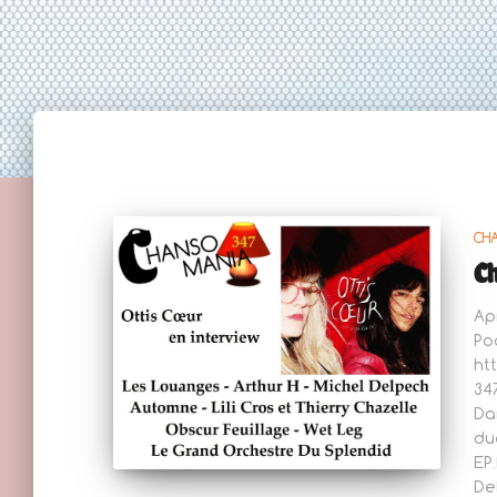
CH
C
Ap
Po
ht
34
Da
du
EP
De