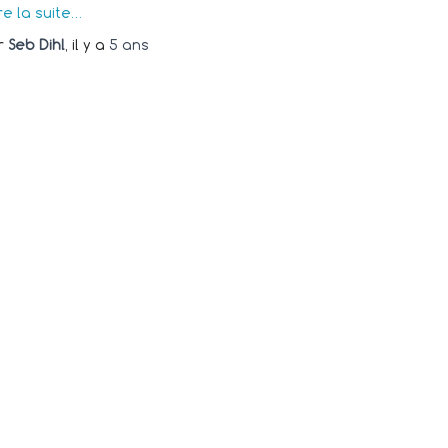
re la suite…
r
Seb Dihl
, il y a
5 ans