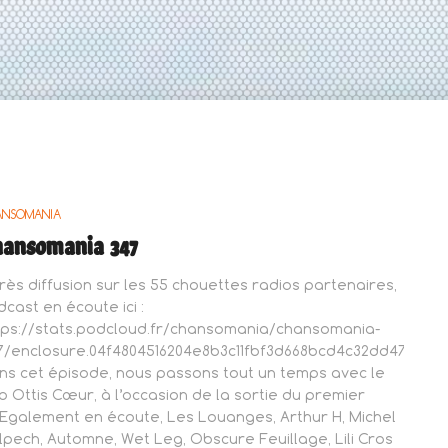
ANSOMANIA
hansomania 347
rès diffusion sur les 55 chouettes radios partenaires,
dcast en écoute ici :
tps://stats.podcloud.fr/chansomania/chansomania-
7/enclosure.04f4804516204e8b3c11fbf3d668bcd4c32dd472adc9
ns cet épisode, nous passons tout un temps avec le
o Ottis Cœur, à l’occasion de la sortie du premier
.Egalement en écoute, Les Louanges, Arthur H, Michel
lpech, Automne, Wet Leg, Obscure Feuillage, Lili Cros