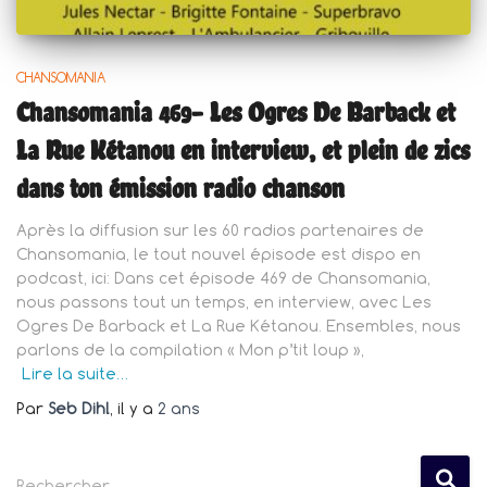
CHANSOMANIA
Chansomania 469- Les Ogres De Barback et
La Rue Kétanou en interview, et plein de zics
dans ton émission radio chanson
Après la diffusion sur les 60 radios partenaires de
Chansomania, le tout nouvel épisode est dispo en
podcast, ici: Dans cet épisode 469 de Chansomania,
nous passons tout un temps, en interview, avec Les
Ogres De Barback et La Rue Kétanou. Ensembles, nous
parlons de la compilation « Mon p’tit loup »,
Lire la suite…
Par
Seb Dihl
, il y a
2 ans
R
Rechercher…