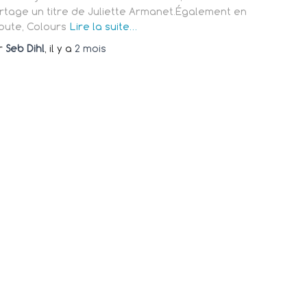
rtage un titre de Juliette Armanet.Également en
oute, Colours
Lire la suite…
r
Seb Dihl
, il y a
2 mois