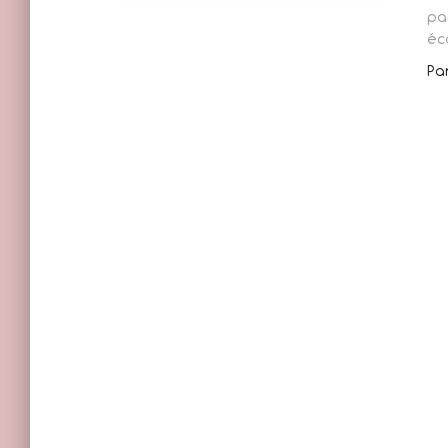
pa
éc
Pa