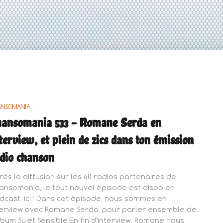
ANSOMANIA
ansomania 533 – Romane Serda en
terview, et plein de zics dans ton émission
dio chanson
rès la diffusion sur les 60 radios partenaires de
ansomania, le tout nouvel épisode est dispo en
dcast, ici : Dans cet épisode, nous sommes en
terview avec Romane Serda, pour parler ensemble de
album Sujet Sensible.En fin d’interview, Romane nous