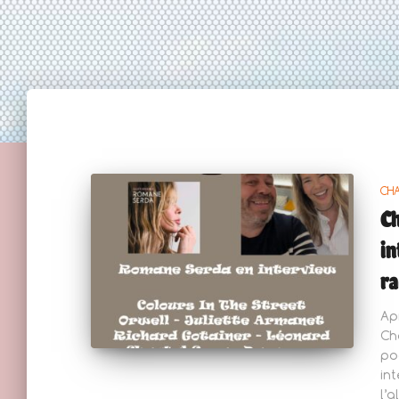
CH
Ch
in
ra
Ap
Ch
po
in
l’