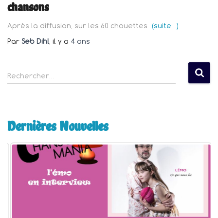
chansons
Après la diffusion, sur les 60 chouettes
(suite…)
Par
Seb Dihl
, il y a
4 ans
R
Rechercher…
e
c
h
e
Dernières Nouvelles
r
c
h
e
r
: