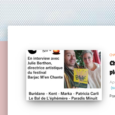
CH
Ch
pl
Ap
(s
Pa