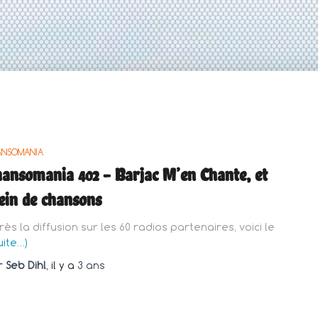
ANSOMANIA
ansomania 402 – Barjac M’en Chante, et
ein de chansons
rès la diffusion sur les 60 radios partenaires, voici le
uite…)
r
Seb Dihl
, il y a
3 ans