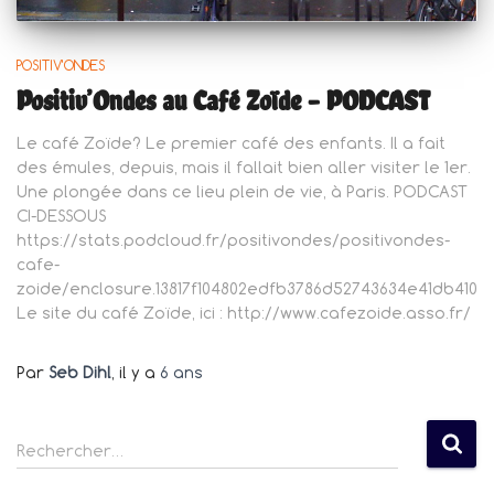
POSITIV'ONDES
Positiv’Ondes au Café Zoïde – PODCAST
Le café Zoïde? Le premier café des enfants. Il a fait
des émules, depuis, mais il fallait bien aller visiter le 1er.
Une plongée dans ce lieu plein de vie, à Paris. PODCAST
CI-DESSOUS
https://stats.podcloud.fr/positivondes/positivondes-
cafe-
zoide/enclosure.13817f104802edfb3786d52743634e41db410
Le site du café Zoïde, ici : http://www.cafezoide.asso.fr/
Par
Seb Dihl
, il y a
6 ans
R
Rechercher…
e
c