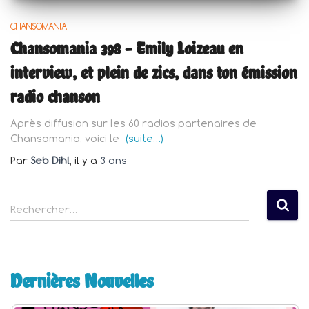
CHANSOMANIA
Chansomania 398 – Emily Loizeau en
interview, et plein de zics, dans ton émission
radio chanson
Après diffusion sur les 60 radios partenaires de
Chansomania, voici le
(suite…)
Par
Seb Dihl
, il y a
3 ans
R
Rechercher…
e
c
h
e
Dernières Nouvelles
r
c