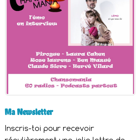
h
e
r
:
Ma Newsletter
Inscris-toi pour recevoir
régulièrement une jolie lettre de