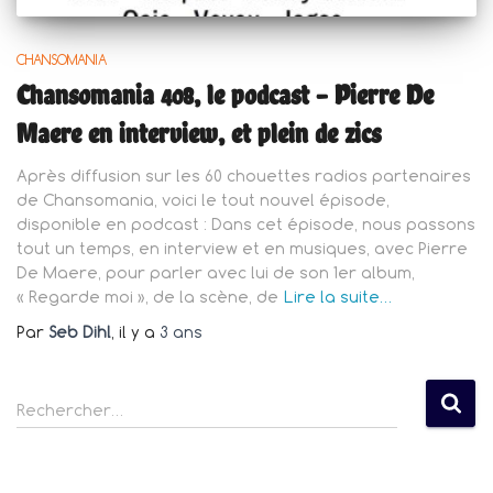
CHANSOMANIA
Chansomania 408, le podcast – Pierre De
Maere en interview, et plein de zics
Après diffusion sur les 60 chouettes radios partenaires
de Chansomania, voici le tout nouvel épisode,
disponible en podcast : Dans cet épisode, nous passons
tout un temps, en interview et en musiques, avec Pierre
De Maere, pour parler avec lui de son 1er album,
« Regarde moi », de la scène, de
Lire la suite…
Par
Seb Dihl
, il y a
3 ans
R
Rechercher…
e
c
h