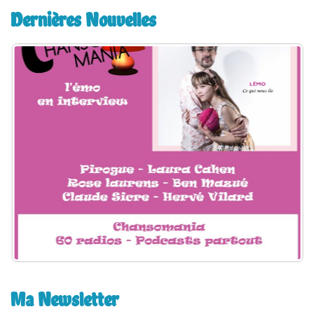
e
Dernières Nouvelles
r
c
h
e
r
:
Ma Newsletter