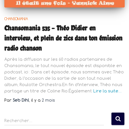
CHANSOMANIA
Chansomania 535 – Théo Didier en
interview, et plein de zics dans ton émission
radio chanson
Après la diffusion sur les 60 radios partenaires de
Chansomania, le tout nouvel épisode est disponible en
podcast, ici : Dans cet épisode, nous sommes avec Théo
Didier, à l’occasion de la sortie de son tout nouvel
album, Roulotte Orchestra.En fin d’interview, Théo nous
partage un titre de Coline Rio.Également
Lire la suite…
Par
Seb Dihl
, il y a
2 mois
R
Rechercher…
e