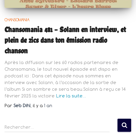
CHANSOMANIA
Chansomania 481 – Solann en interview, et
plein de zics dans ton émission radio
chanson
Après la diffusion sur les 60 radios partenaires de
Chansomania, le tout nouvel épisode est dispo en
podcast ici : Dans cet épisode nous sommes en
interview avec Solann, à l’occasion de la sortie de
l’album Si on sombre ce sera beau.Solann à reçu ce 14
février 2025 la victoire
Lire la suite…
Par
Seb Dihl
, il y a
1 an
R
Rechercher…
e