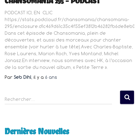
CHANSOMANIA 295 – PODCAST
PODCAST ICI, EN CLIC
https://stats.podcloud.fr/chansomania/chansomania-
295/enclosure.d1c469d61c35c4f55ef3812b46282fb6de8eb0f
Dans cet épisode de Chansomania, plein de
découvertes, et aussi des morceaux pour chanter
ensemble (voir hurler à tue tête).Avec Charles-Baptiste,
Rose Laurens, Marion Roch, Yves Montand, Michel
Jonasz.En interview, nous sommes avec HK, à l’occasion
de la sortie du nouvel album, « Petite Terre ».
Par
Seb Dihl
, il y a
6 ans
R
Rechercher…
e
c
h
e
Dernières Nouvelles
r
c