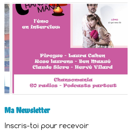
h
e
r
:
Ma Newsletter
Inscris-toi pour recevoir