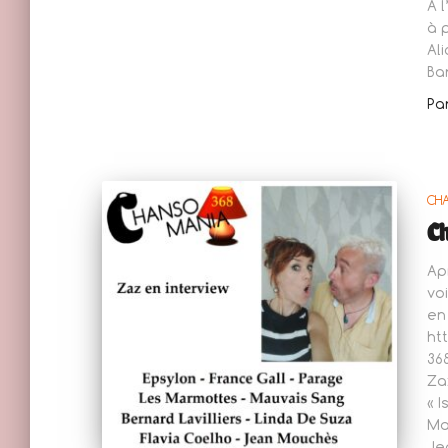
A 
à 
Al
Ba
Pa
CH
Ch
Ap
vo
en
ht
36
Za
« 
Ma
Je