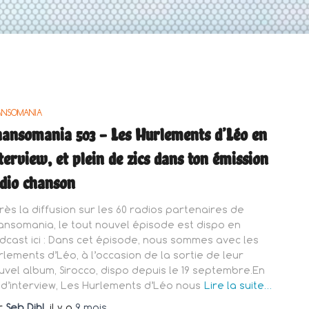
ANSOMANIA
ansomania 503 – Les Hurlements d’Léo en
terview, et plein de zics dans ton émission
dio chanson
rès la diffusion sur les 60 radios partenaires de
ansomania, le tout nouvel épisode est dispo en
dcast ici : Dans cet épisode, nous sommes avec les
rlements d’Léo, à l’occasion de la sortie de leur
uvel album, Sirocco, dispo depuis le 19 septembre.En
n d’interview, Les Hurlements d’Léo nous
Lire la suite…
r
Seb Dihl
, il y a
9 mois