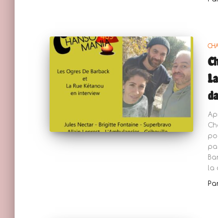
CH
Ch
La
da
Ap
Ch
po
pa
Ba
la 
Pa