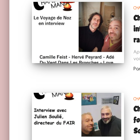
CH
Ch
in
ra
Ap
vo
Pa
CH
Ch
fo
So