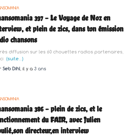
ANSOMANIA
ansomania 397 – Le Voyage de Noz en
terview, et plein de zics, dans ton émission
dio chansons
rès diffusion sur les 60 chouettes radios partenaires,
ici
(suite…)
r
Seb Dihl
, il y a
3 ans
ANSOMANIA
ansomania 386 – plein de zics, et le
nctionnement du FAIR, avec Julien
ulié,son directeur,en interview