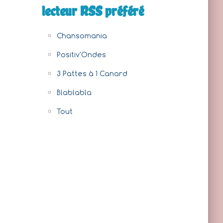
lecteur RSS préféré
Chansomania
Positiv'Ondes
3 Pattes à 1 Canard
Blablabla
Tout
92f209f47e45df2addd55.mp3