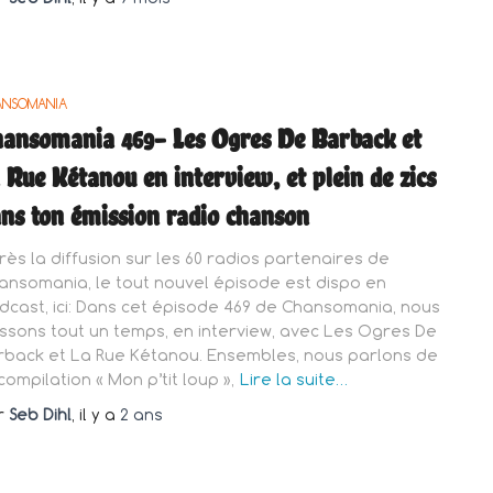
ANSOMANIA
ansomania 469- Les Ogres De Barback et
 Rue Kétanou en interview, et plein de zics
ns ton émission radio chanson
rès la diffusion sur les 60 radios partenaires de
ansomania, le tout nouvel épisode est dispo en
dcast, ici: Dans cet épisode 469 de Chansomania, nous
ssons tout un temps, en interview, avec Les Ogres De
rback et La Rue Kétanou. Ensembles, nous parlons de
compilation « Mon p’tit loup »,
Lire la suite…
r
Seb Dihl
, il y a
2 ans