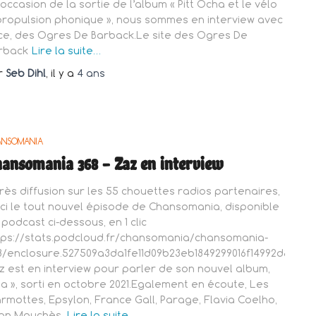
l’occasion de la sortie de l’album « Pitt Ocha et le vélo
propulsion phonique », nous sommes en interview avec
ice, des Ogres De Barback.Le site des Ogres De
rback
Lire la suite…
r
Seb Dihl
, il y a
4 ans
ANSOMANIA
ansomania 368 – Zaz en interview
rès diffusion sur les 55 chouettes radios partenaires,
ici le tout nouvel épisode de Chansomania, disponible
 podcast ci-dessous, en 1 clic
tps://stats.podcloud.fr/chansomania/chansomania-
8/enclosure.527509a3da1fe11d09b23eb1849299016f14992d8bd
z est en interview pour parler de son nouvel album,
Isa », sorti en octobre 2021.Egalement en écoute, Les
rmottes, Epsylon, France Gall, Parage, Flavia Coelho,
an Mouchès,
Lire la suite…