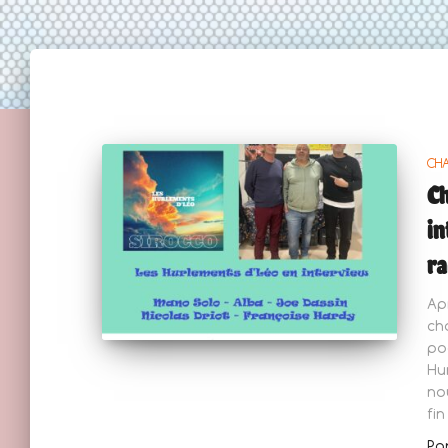
CH
Ch
in
ra
Ap
ch
po
Hu
no
fi
Pa