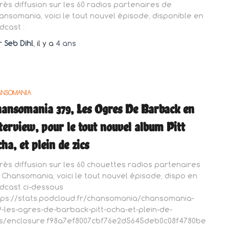
rès diffusion sur les 60 radios partenaires de
ansomania, voici le tout nouvel épisode, disponible en
dcast :
r
Seb Dihl
, il y a
4 ans
ANSOMANIA
ansomania 379, Les Ogres De Barback en
terview, pour le tout nouvel album Pitt
ha, et plein de zics
rès diffusion sur les 60 chouettes radios partenaires
 Chansomania, voici le tout nouvel épisode, dispo en
dcast ci-dessous
tps://stats.podcloud.fr/chansomania/chansomania-
9-les-ogres-de-barback-pitt-ocha-et-plein-de-
cs/enclosure.f98a7ef8007cbf76e2d5645deb0c08f4780be3e4e