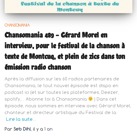
CHANSOMANIA
Chansomania 489 – Gérard Morel en
interview, pour le festival de la chanson à
texte de Montcuq, et plein de zics dans ton
émission radio chanson
Après la diffusion sur les 60 radios partenaires de
Chansomania, le tout nouvel épisode est dispo en
podcast ici (et sur toutes les plateformes, Deezer,
spotify,… Abonne toi à Chansomania
) Dans cet
épisode, nous sommes en interview avec Gérard Morel,
chanteur et directeur artistique du Festival de la
Lire la suite…
Par
Seb Dihl
, il y a
1 an