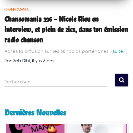
CHANSOMANIA
Chansomania 396 – Nicole Rieu en
interview, et plein de zics, dans ton émission
radio chanson
Après la diffusion sur les 60 radios partenaires
(suite…)
Par
Seb Dihl
, il y a
3 ans
R
Rechercher…
e
c
h
e
Dernières Nouvelles
r
c
h
e