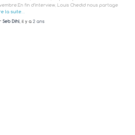
vembre.En fin d’interview, Louis Chedid nous partage
re la suite…
r
Seb Dihl
, il y a
2 ans