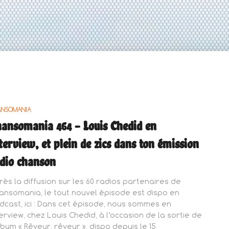
ANSOMANIA
ansomania 464 – Louis Chedid en
terview, et plein de zics dans ton émission
dio chanson
rès la diffusion sur les 60 radios partenaires de
ansomania, le tout nouvel épisode est dispo en
dcast, ici : Dans cet épisode, nous sommes en
terview, chez Louis Chedid, à l’occasion de la sortie de
album « Rêveur, rêveur », dispo depuis le 15