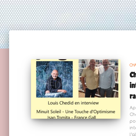
CH
Ch
in
ra
Ap
Ch
po
in
l’