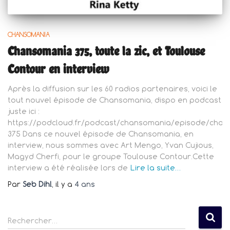
CHANSOMANIA
Chansomania 375, toute la zic, et Toulouse
Contour en interview
Après la diffusion sur les 60 radios partenaires, voici le
tout nouvel épisode de Chansomania, dispo en podcast
juste ici :
https://podcloud.fr/podcast/chansomania/episode/chan
375 Dans ce nouvel épisode de Chansomania, en
interview, nous sommes avec Art Mengo, Yvan Cujious,
Magyd Cherfi, pour le groupe Toulouse Contour.Cette
interview a été réalisée lors de
Lire la suite…
Par
Seb Dihl
, il y a
4 ans
R
Rechercher…
e