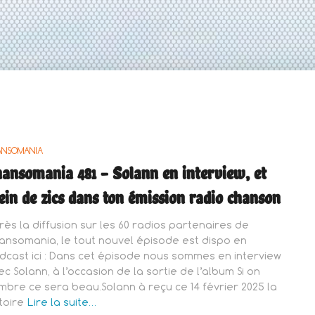
ANSOMANIA
ansomania 481 – Solann en interview, et
ein de zics dans ton émission radio chanson
rès la diffusion sur les 60 radios partenaires de
ansomania, le tout nouvel épisode est dispo en
dcast ici : Dans cet épisode nous sommes en interview
ec Solann, à l’occasion de la sortie de l’album Si on
mbre ce sera beau.Solann à reçu ce 14 février 2025 la
toire
Lire la suite…