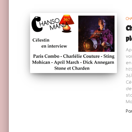
CH
Ch
pl
Ap
vo
en 
ht
36
Cé
de
st
Ma
Pa