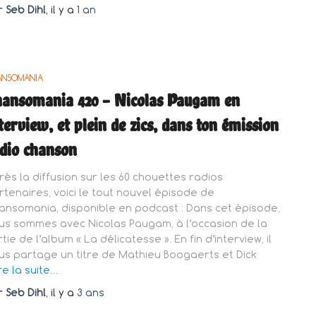
r
Seb Dihl
, il y a
1 an
ANSOMANIA
ansomania 420 – Nicolas Paugam en
terview, et plein de zics, dans ton émission
dio chanson
rès la diffusion sur les 60 chouettes radios
rtenaires, voici le tout nouvel épisode de
ansomania, disponible en podcast : Dans cet épisode,
us sommes avec Nicolas Paugam, à l’occasion de la
tie de l’album « La délicatesse ». En fin d’interview, il
us partage un titre de Mathieu Boogaerts et Dick
re la suite…
r
Seb Dihl
, il y a
3 ans