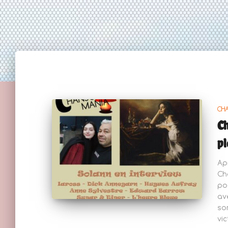
CH
Ch
pl
Ap
Ch
po
av
so
vic