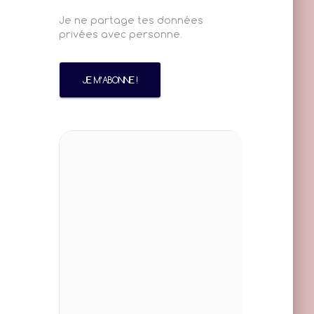
Je ne partage tes données
privées avec personne.
5baea2e3f2ab1de6f02a1.mp3