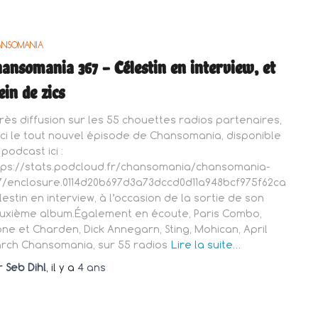
ANSOMANIA
ansomania 367 – Célestin en interview, et
ein de zics
rès diffusion sur les 55 chouettes radios partenaires,
ici le tout nouvel épisode de Chansomania, disponible
podcast ici :
tps://stats.podcloud.fr/chansomania/chansomania-
7/enclosure.0114d20b697d3a73dccd0d11a948bcf975f62ca227a
lestin en interview, à l’occasion de la sortie de son
uxième album.Également en écoute, Paris Combo,
one et Charden, Dick Annegarn, Sting, Mohican, April
rch Chansomania, sur 55 radios
Lire la suite…
r
Seb Dihl
, il y a
4 ans