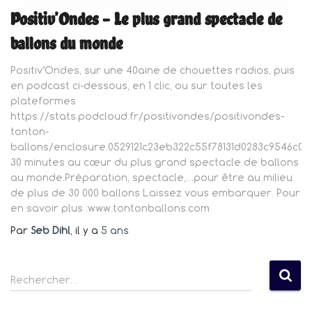
Positiv’Ondes – Le plus grand spectacle de
ballons du monde
Positiv’Ondes, sur une 40aine de chouettes radios, puis
en podcast ci-dessous, en 1 clic, ou sur toutes les
plateformes
https://stats.podcloud.fr/positivondes/positivondes-
tonton-
ballons/enclosure.0529121c23eb322c55f78131d0283c9546c02
30 minutes au cœur du plus grand spectacle de ballons
au monde.Préparation, spectacle,…pour être au milieu
de plus de 30 000 ballons Laissez vous embarquer. Pour
en savoir plus :www.tontonballons.com
Par
Seb Dihl
, il y a
5 ans
R
Rechercher…
e
c