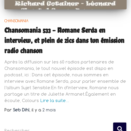
CHANSOMANIA
Chansomania 533 – Romane Serda en
interview, et plein de zics dans ton émission
radio chanson
Après la diffusion sur les 60 radios partenaires de
Chansomania, le tout nouvel épisode est dispo en
podcast, ici : Dans cet épisode, nous sommes en
interview avec Romane Serda, pour parler ensemble de
l’album Sujet Sensible.En fin d’interview, Romane nous
partage un titre de Juliette Armanet.Également en
écoute, Colours
Lire la suite…
Par
Seb Dihl
, il y a
2 mois
R
Rechercher…