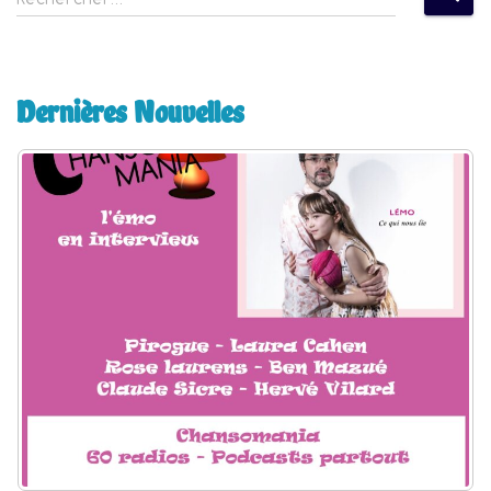
e
c
h
e
Dernières Nouvelles
r
c
h
e
r
: