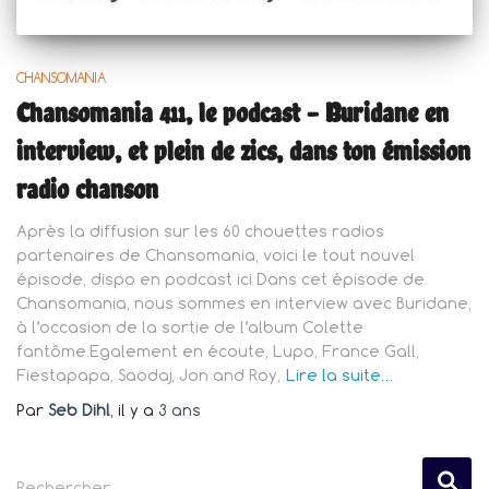
CHANSOMANIA
Chansomania 411, le podcast – Buridane en
interview, et plein de zics, dans ton émission
radio chanson
Après la diffusion sur les 60 chouettes radios
partenaires de Chansomania, voici le tout nouvel
épisode, dispo en podcast ici Dans cet épisode de
Chansomania, nous sommes en interview avec Buridane,
à l’occasion de la sortie de l’album Colette
fantôme.Egalement en écoute, Lupo, France Gall,
Fiestapapa, Saodaj, Jon and Roy,
Lire la suite…
Par
Seb Dihl
, il y a
3 ans
R
Rechercher…