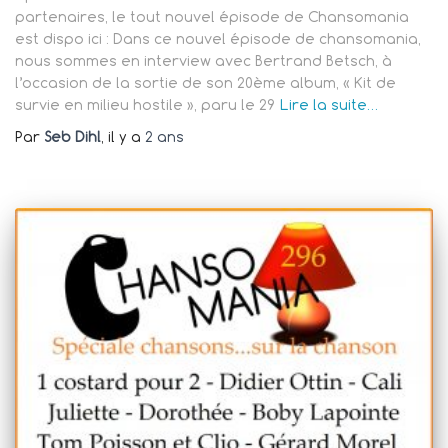
partenaires, le tout nouvel épisode de Chansomania
est dispo ici : Dans ce nouvel épisode de chansomania,
nous sommes en interview avec Bertrand Betsch, à
l’occasion de la sortie de son 20ème album, « Kit de
survie en milieu hostile », paru le 29
Lire la suite…
Par
Seb Dihl
, il y a
2 ans