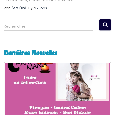
Par
Seb Dihl
, il y a
6 ans
R
Rechercher…
e
c
h
e
Dernières Nouvelles
r
c
h
e
r
: