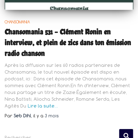
CHANSOMANIA
Chansomania 531 – Clément Ronin en
interview, et plein de zics dans ton émission
radio chanson
Après la diffusion sur les 60 radios partenaires de
Chansomania, le tout nouvel épisode est dispo en
podcast, ici : Dans cet épisode de Chansomania, nous
sommes avec Clément Ronin.En fin d’interview, Clément
nous partage un titre de Zazie.Également en écoute,
Nina Battisti, Aliocha Schneider, Romane Serda, Les
Agités Du
Lire la suite…
Par
Seb Dihl
, il y a
3 mois
R
Rechercher…