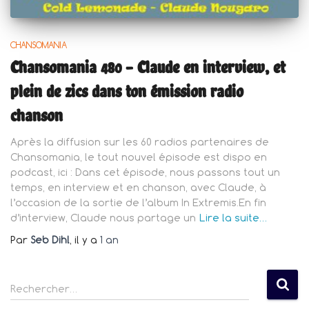
CHANSOMANIA
Chansomania 480 – Claude en interview, et
plein de zics dans ton émission radio
chanson
Après la diffusion sur les 60 radios partenaires de
Chansomania, le tout nouvel épisode est dispo en
podcast, ici : Dans cet épisode, nous passons tout un
temps, en interview et en chanson, avec Claude, à
l’occasion de la sortie de l’album In Extremis.En fin
d’interview, Claude nous partage un
Lire la suite…
Par
Seb Dihl
, il y a
1 an
R
Rechercher…
e