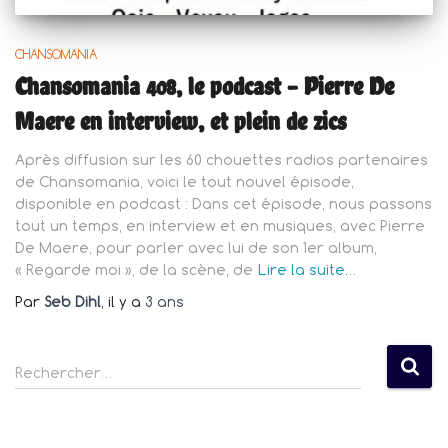
CHANSOMANIA
Chansomania 408, le podcast – Pierre De
Maere en interview, et plein de zics
Après diffusion sur les 60 chouettes radios partenaires
de Chansomania, voici le tout nouvel épisode,
disponible en podcast : Dans cet épisode, nous passons
tout un temps, en interview et en musiques, avec Pierre
De Maere, pour parler avec lui de son 1er album,
« Regarde moi », de la scène, de
Lire la suite…
Par
Seb Dihl
, il y a
3 ans
R
Rechercher…
e
c
h