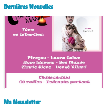
e
Dernières Nouvelles
r
c
h
e
r
:
Ma Newsletter