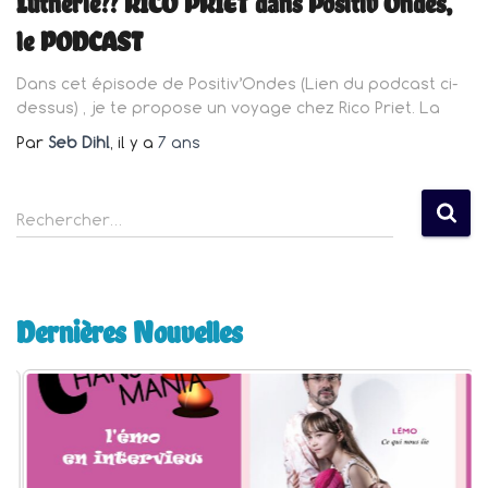
Lutherie?? RICO PRIET dans Positiv’Ondes,
le PODCAST
Dans cet épisode de Positiv’Ondes (Lien du podcast ci-
dessus) , je te propose un voyage chez Rico Priet. La
Par
Seb Dihl
, il y a
7 ans
R
Rechercher…
e
c
h
e
Dernières Nouvelles
r
c
h
e
r
: