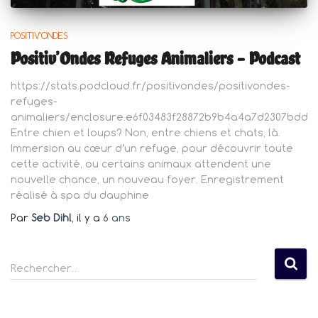
POSITIV'ONDES
Positiv’Ondes Refuges Animaliers – Podcast
https://stats.podcloud.fr/positivondes/positivondes-
refuges-
animaliers/enclosure.e6f03483f28872b9b4a4a7d2307bdd2
Entre chien et loups? Non, entre chiens et chats, là.
Immersion au cœur d’un refuge, pour découvrir toute
cette activité, ou certains animaux attendent une
nouvelle chance, un nouveau foyer. Enregistrement
réalisé à spa du dauphine
Par
Seb Dihl
, il y a
6 ans
R
Rechercher…
e
c
h