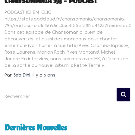
CHANSOMANIA 295 – PODCAST
PODCAST ICI, EN CLIC
https://stats.podcloud.fr/chansomania/chansomania-
295/enclosure.d1c469d61c35c4f55ef3812b46282fb6de8eb0f
Dans cet épisode de Chansomania, plein de
découvertes, et aussi des morceaux pour chanter
ensemble (voir hurler à tue tête).Avec Charles-Baptiste,
Rose Laurens, Marion Roch, Yves Montand, Michel
Jonasz.En interview, nous sommes avec HK, à l’occasion
de la sortie du nouvel album, « Petite Terre ».
Par
Seb Dihl
, il y a
6 ans
R
Rechercher…
e
c
h
e
Dernières Nouvelles
r
c