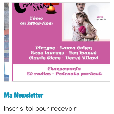
h
e
r
:
Ma Newsletter
Inscris-toi pour recevoir