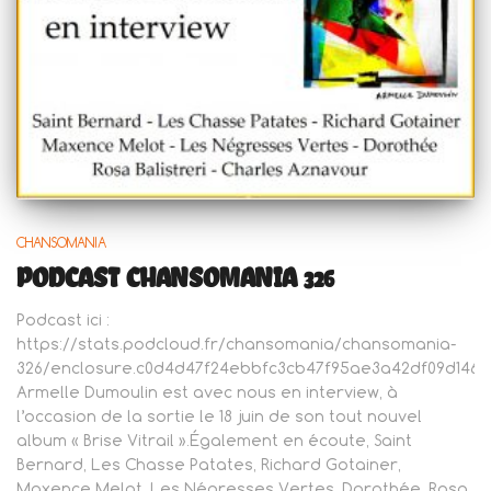
CHANSOMANIA
PODCAST CHANSOMANIA 326
Podcast ici :
https://stats.podcloud.fr/chansomania/chansomania-
326/enclosure.c0d4d47f24ebbfc3cb47f95ae3a42df09d146
Armelle Dumoulin est avec nous en interview, à
l’occasion de la sortie le 18 juin de son tout nouvel
album « Brise Vitrail ».Également en écoute, Saint
Bernard, Les Chasse Patates, Richard Gotainer,
Maxence Melot, Les Négresses Vertes, Dorothée, Rosa