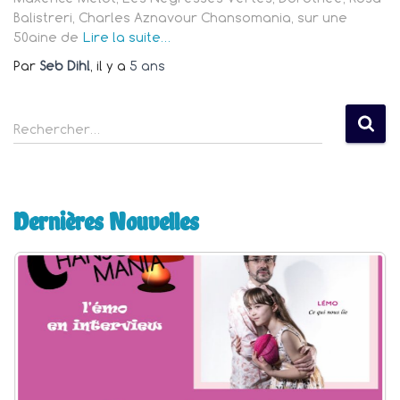
Balistreri, Charles Aznavour Chansomania, sur une
50aine de
Lire la suite…
Par
Seb Dihl
, il y a
5 ans
R
Rechercher…
e
c
h
e
Dernières Nouvelles
r
c
h
e
r
: