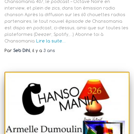
Chansomania 407, le podcast – Octave Noire en
interview, et plein de zics, dans ton émission radio
chanson Après la diffusion sur les 60 chouettes radios
partenaires, le tout nouvel épisode de Chansomania
est dispo en podcast, ci-dessus, ainsi que sur toutes les
plateformes (Deezer, Spotify,…) Abonne toi à
Chansomania
Lire la suite…
Par
Seb Dihl
, il y a
3 ans