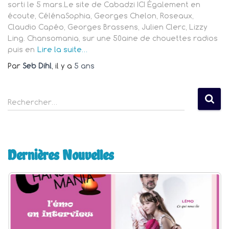
sorti le 5 mars.Le site de Cabadzi ICI Également en
écoute, CélénaSophia, Georges Chelon, Roseaux,
Claudio Capéo, Georges Brassens, Julien Clerc, Lizzy
Ling. Chansomania, sur une 50aine de chouettes radios
puis en
Lire la suite…
Par
Seb Dihl
, il y a
5 ans
R
Rechercher…
e
c
h
e
Dernières Nouvelles
r
c
h
e
r
: