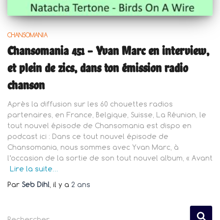
CHANSOMANIA
Chansomania 451 – Yvan Marc en interview,
et plein de zics, dans ton émission radio
chanson
Après la diffusion sur les 60 chouettes radios
partenaires, en France, Belgique, Suisse, La Réunion, le
tout nouvel épisode de Chansomania est dispo en
podcast ici : Dans ce tout nouvel épisode de
Chansomania, nous sommes avec Yvan Marc, à
l’occasion de la sortie de son tout nouvel album, « Avant
Lire la suite…
Par
Seb Dihl
, il y a
2 ans
R
Rechercher…