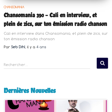
CHANSOMANIA
Chansomania 390 – Cali en interview, et
plein de zics, sur ton émission radio chanson
Cali en interview dans Chansomania, et plein de zics, sur
ton émission radio chanson
Par
Seb Dihl
, il y a
4 ans
R
Rechercher…
e
c
h
e
Dernières Nouvelles
r
c
h
e
r