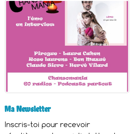
h
e
r
:
Ma Newsletter
Inscris-toi pour recevoir