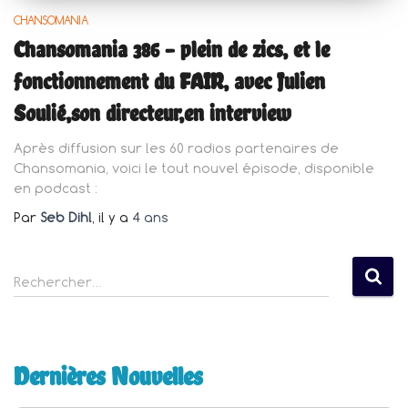
CHANSOMANIA
Chansomania 386 – plein de zics, et le
fonctionnement du FAIR, avec Julien
Soulié,son directeur,en interview
Après diffusion sur les 60 radios partenaires de
Chansomania, voici le tout nouvel épisode, disponible
en podcast :
Par
Seb Dihl
, il y a
4 ans
R
Rechercher…
e
c
h
e
Dernières Nouvelles
r
c