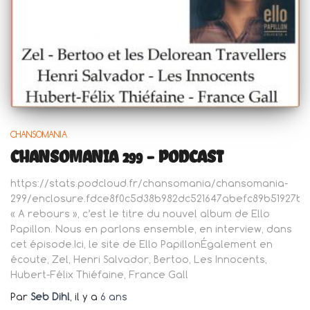
CHANSOMANIA
CHANSOMANIA 299 – PODCAST
https://stats.podcloud.fr/chansomania/chansomania-
299/enclosure.fdce8f0c5d38b982dc521647abefc89b51927ba
« A rebours », c’est le titre du nouvel album de Ello
Papillon. Nous en parlons ensemble, en interview, dans
cet épisode.Ici, le site de Ello PapillonÉgalement en
écoute, Zel, Henri Salvador, Bertoo, Les Innocents,
Hubert-Félix Thiéfaine, France Gall
Par
Seb Dihl
, il y a
6 ans