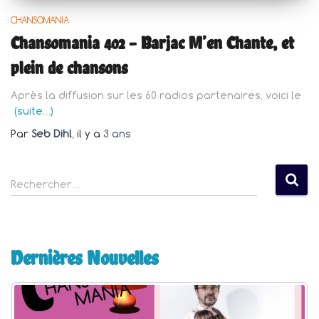
CHANSOMANIA
Chansomania 402 – Barjac M’en Chante, et
plein de chansons
Après la diffusion sur les 60 radios partenaires, voici le
(suite…)
Par
Seb Dihl
, il y a
3 ans
R
Rechercher…
e
c
h
e
Dernières Nouvelles
r
c
h
e
r