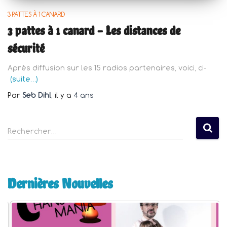
3 PATTES À 1 CANARD
3 pattes à 1 canard – Les distances de
sécurité
Après diffusion sur les 15 radios partenaires, voici, ci-
(suite…)
Par
Seb Dihl
, il y a
4 ans
R
Rechercher…
e
c
h
e
Dernières Nouvelles
r
c
h
e
r