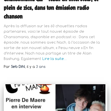
plein de zics, dans ton émission radio
chanson
Après la diffusion sur les 60 chouettes radios
partenaires, voici le tout nouvel épisode de
Chansomania, disponible en podcast ici : Dans cet
épisode, nous sommes avec Nach, à l’occasion de la
sortie de son nouvel album, « Peau neuve ».En fin
d’interview, Nach nous partage un titre de Alain
Bashung. Egalement
Lire la suite…
Par
Seb Dihl
, il y a
3 ans