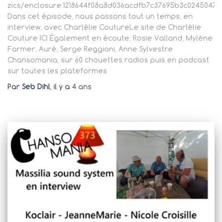
zics/enclosure.1218644f08a8d036acdfb7c37695b3c024504
Dans cet épisode, nous passons tout un temps, en
interview, avec Charlélie CoutureLe site de Charlélie
Couture ICI Également en écoute, Rosie Valland, Mylène
Farmer, Auré, Serge Reggiani, Anne Sylvestre
Chansomania, sur 60 chouettes radios puis en podcast
sur toutes les plateformes
Par
Seb Dihl
, il y a
4 ans