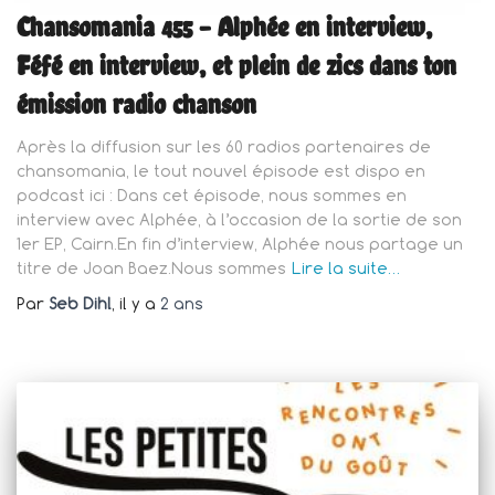
Chansomania 455 – Alphée en interview,
Féfé en interview, et plein de zics dans ton
émission radio chanson
Après la diffusion sur les 60 radios partenaires de
chansomania, le tout nouvel épisode est dispo en
podcast ici : Dans cet épisode, nous sommes en
interview avec Alphée, à l’occasion de la sortie de son
1er EP, Cairn.En fin d’interview, Alphée nous partage un
titre de Joan Baez.Nous sommes
Lire la suite…
Par
Seb Dihl
, il y a
2 ans