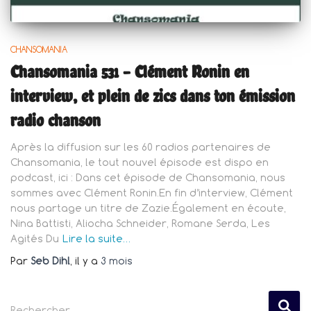
CHANSOMANIA
Chansomania 531 – Clément Ronin en
interview, et plein de zics dans ton émission
radio chanson
Après la diffusion sur les 60 radios partenaires de
Chansomania, le tout nouvel épisode est dispo en
podcast, ici : Dans cet épisode de Chansomania, nous
sommes avec Clément Ronin.En fin d’interview, Clément
nous partage un titre de Zazie.Également en écoute,
Nina Battisti, Aliocha Schneider, Romane Serda, Les
Agités Du
Lire la suite…
Par
Seb Dihl
, il y a
3 mois
R
Rechercher…