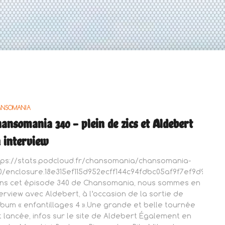
ANSOMANIA
ansomania 340 – plein de zics et Aldebert
 interview
tps://stats.podcloud.fr/chansomania/chansomania-
0/enclosure.18e315ef115d952ecff144c94fdbc05af9f7ef9d94d0
ns cet épisode 340 de Chansomania, nous sommes en
terview avec Aldebert, à l’occasion de la sortie de
album « enfantillages 4 ».Une grande et belle tournée
t lancée, infos sur le site de Aldebert Également en