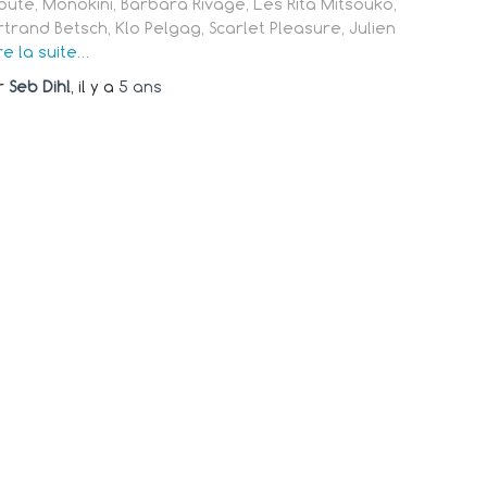
oute, Monokini, Barbara Rivage, Les Rita Mitsouko,
rtrand Betsch, Klo Pelgag, Scarlet Pleasure, Julien
re la suite…
r
Seb Dihl
, il y a
5 ans