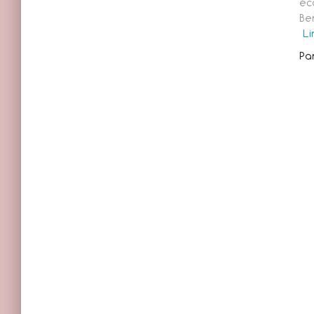
éc
Be
Li
Pa