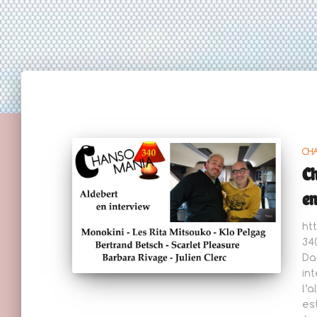
CH
Ch
en
ht
34
Da
in
l’
es