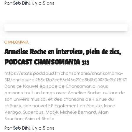
Par
Seb Dihl
, il y a
5 ans
CHANSOMANIA
Annelise Roche en interview, plein de zics,
PODCAST CHANSOMANIA 313
https://stats.podcloud.fr/chansomania/chansomania-
313/enclosure.258e13a7ce56d46a210d8b0b20073e2b1951171
Dans ce Nouvel épisode de Chansomania, nous
passons tout un temps avec Annelise Roche, autour de
son univers musical et des chansons de « 6 rue du
chêne », son nouvel EP Egalement en écoute, Icare
Vertigo, Superbus, Matjé, Michèle Bernard, Alain
Souchon, Akim et Sheila
Par
Seb Dihl
, il y a
5 ans