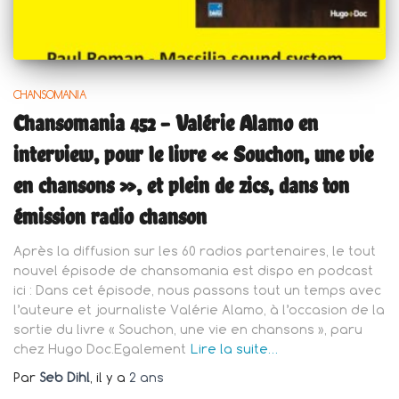
CHANSOMANIA
Chansomania 452 – Valérie Alamo en
interview, pour le livre « Souchon, une vie
en chansons », et plein de zics, dans ton
émission radio chanson
Après la diffusion sur les 60 radios partenaires, le tout
nouvel épisode de chansomania est dispo en podcast
ici : Dans cet épisode, nous passons tout un temps avec
l’auteure et journaliste Valérie Alamo, à l’occasion de la
sortie du livre « Souchon, une vie en chansons », paru
chez Hugo Doc.Egalement
Lire la suite…
Par
Seb Dihl
, il y a
2 ans