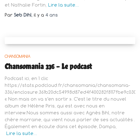
et Nathalie Fortin,
Lire la suite…
Par
Seb Dihl
, il y a
4 ans
CHANSOMANIA
Chansomania 336 – Le podcast
Podcast ici, en 1 clic
https://stats.podcloud.fr/chansomania/chansomania-
336/enclosure.361b20dc54998d87ed4f400282f8117fbe9c0307
« Non mais on va s’en sortir ». C’est le titre du nouvel
album de Hélène Piris, qui est avec nous en
interview.Nous sommes aussi avec Agnès Bihl, notre
chère marraine, qui vient nous parler de ses actualités .
Également en écoute dans cet épisode, Dampa,
Lire la suite…