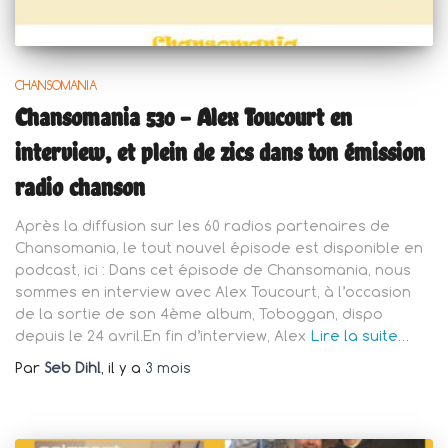
CHANSOMANIA
Chansomania 530 – Alex Toucourt en
interview, et plein de zics dans ton émission
radio chanson
Après la diffusion sur les 60 radios partenaires de
Chansomania, le tout nouvel épisode est disponible en
podcast, ici : Dans cet épisode de Chansomania, nous
sommes en interview avec Alex Toucourt, à l’occasion
de la sortie de son 4ème album, Toboggan, dispo
depuis le 24 avril.En fin d’interview, Alex
Lire la suite…
Par
Seb Dihl
, il y a
3 mois