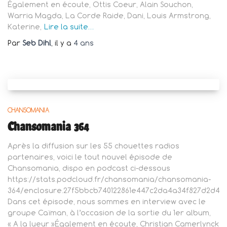
Également en écoute, Ottis Coeur, Alain Souchon,
Warria Magda, La Corde Raide, Dani, Louis Armstrong,
Katerine,
Lire la suite…
Par
Seb Dihl
, il y a
4 ans
CHANSOMANIA
Chansomania 364
Après la diffusion sur les 55 chouettes radios
partenaires, voici le tout nouvel épisode de
Chansomania, dispo en podcast ci-dessous
https://stats.podcloud.fr/chansomania/chansomania-
364/enclosure.27f5bbcb740122861e447c2da4a34f827d2d4a
Dans cet épisode, nous sommes en interview avec le
groupe Caïman, à l’occasion de la sortie du 1er album,
« A la lueur »Également en écoute, Christian Camerlynck