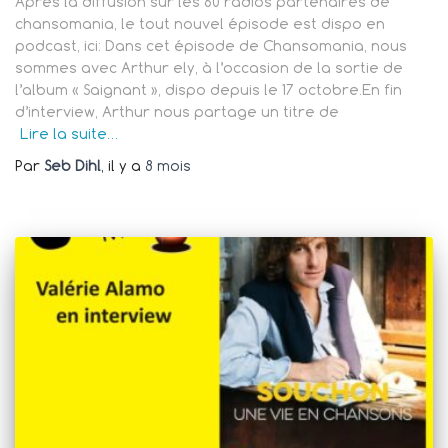
Après la diffusion sur les 60 radios partenaires de
chansomania, le tout nouvel épisode est dispo en
podcast, ici: Dans cet épisode de Chansomania, nous
sommes avec Arthur ely, à l’occasion de la sortie de
l’album « Saignant », dispo depuis le 17 octobre.En fin
d’interview, Arthur nous partage un titre de
Lire la suite…
Par
Seb Dihl
, il y a
8 mois