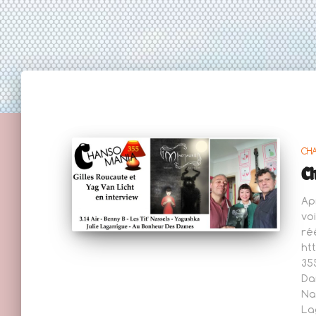
CH
C
Ap
vo
réé
ht
35
Dan
Na
La