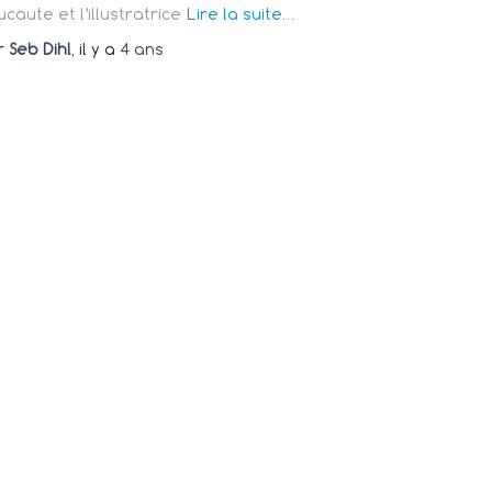
caute et l’illustratrice
Lire la suite…
r
Seb Dihl
, il y a
4 ans