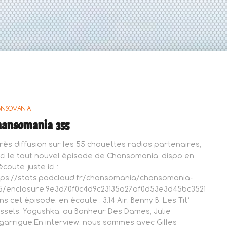
ANSOMANIA
hansomania 355
rès diffusion sur les 55 chouettes radios partenaires,
ici le tout nouvel épisode de Chansomania, dispo en
coute juste ici :
tps://stats.podcloud.fr/chansomania/chansomania-
5/enclosure.9e3d70f0c4d9c23135a27af0d53e3d45bc35219edf2
s cet épisode, en écoute : 3.14 Air, Benny B, Les Tit’
ssels, Yagushka, au Bonheur Des Dames, Julie
garrigue.En interview, nous sommes avec Gilles