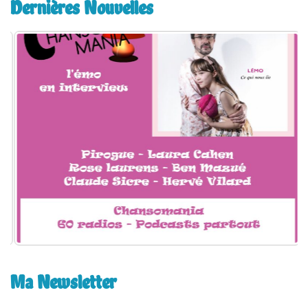
Dernières Nouvelles
r
c
h
e
r
:
Ma Newsletter