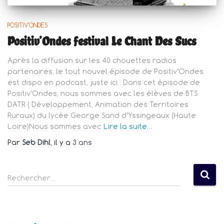
POSITIV'ONDES
Positiv’Ondes festival Le Chant Des Sucs
Après la diffusion sur les 40 chouettes radios
partenaires, le tout nouvel épisode de Positiv’Ondes
est dispo en podcast, juste ici : Dans cet épisode de
Positiv’Ondes, nous sommes avec les élèves de BTS
DATR ( Développement, Animation des Territoires
Ruraux) du lycée George Sand d’Yssingeaux (Haute
Loire)Nous sommes avec
Lire la suite…
Par
Seb Dihl
, il y a
3 ans
R
Rechercher…
e
c
h
e